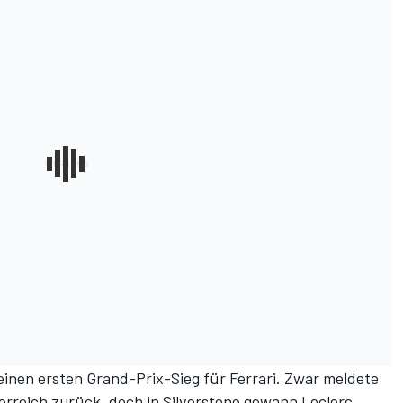
einen ersten Grand-Prix-Sieg für Ferrari
. Zwar meldete
terreich zurück, doch
in Silverstone gewann Leclerc