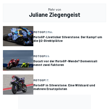
Mehr von
Juliane Ziegengeist
MOTOGP
2 Min.
MotoGP-Liveticker Silverstone: Der Kampf um
die Q2-Direktplätze
MOTOGP
9 h
Ducati vor der MotoGP-Wende? Domenicali
nennt zwei Faktoren
MOTOGP
1 T.
MotoGP in Silverstone: Eine Wildcard und
mehrere Ersatzpiloten