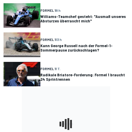
FORMEL 1
8 h
Williams-Teamchef gesteht: "Ausmaß unseres
Absturzes überrascht mich"
FORMEL 1
13 h
Kann George Russell nach der Formel-1-
Sommerpause zurückschlagen?
FORMEL 1
1 T.
Radikale Briatore-Forderung: Formel 1 braucht
24 Sprintrennen