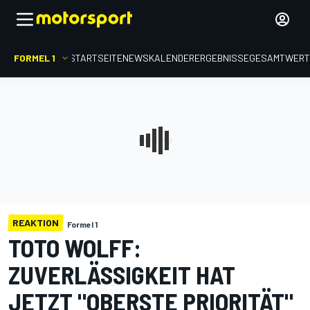
FORMEL 1
STARTSEITE
NEWS
KALENDER
ERGEBNISSE
GESAMTWER
REAKTION
Formel 1
TOTO WOLFF:
ZUVERLÄSSIGKEIT HAT
JETZT "OBERSTE PRIORITÄT"