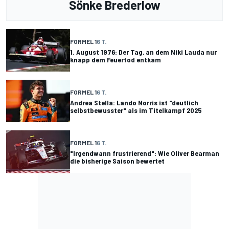
Sönke Brederlow
FORMEL 1
6 T.
1. August 1976: Der Tag, an dem Niki Lauda nur
knapp dem Feuertod entkam
FORMEL 1
6 T.
Andrea Stella: Lando Norris ist "deutlich
selbstbewusster" als im Titelkampf 2025
FORMEL 1
6 T.
"Irgendwann frustrierend": Wie Oliver Bearman
die bisherige Saison bewertet