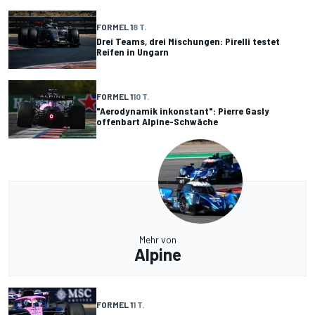
FORMEL 1
8 T.
Drei Teams, drei Mischungen: Pirelli testet
Reifen in Ungarn
FORMEL 1
10 T.
"Aerodynamik inkonstant": Pierre Gasly
offenbart Alpine-Schwäche
Mehr von
Alpine
FORMEL 1
1 T.