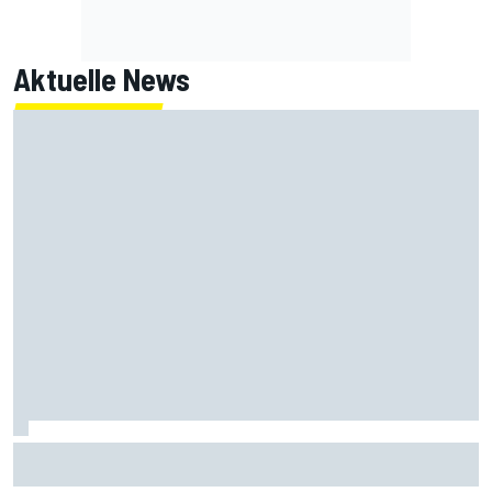
Aktuelle News
Ein Blick hinters Visier im ADAC GT Masters: Kiano Blum
und Niklas Kalus