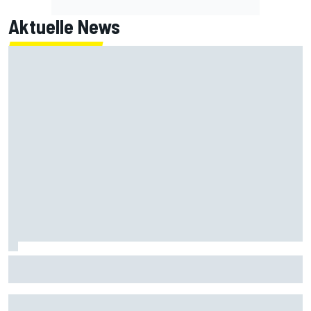
Aktuelle News
MotoGP FT1 Silverstone 2026: Alex Marquez startet mit
Bestzeit