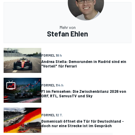
Mehr von
Stefan Ehlen
FORMEL 1
8 h
Andrea Stella: Demorunden in Madrid sind ein
"Vorteil" für Ferrari
FORMEL 1
14 h
F1 im Fernsehen: Die Zwischenbilanz 2026 von
ORF, RTL, ServusTV und Sky
FORMEL 1
2 T.
Domenicali öffnet die Tür für Deutschland -
doch nur eine Strecke ist im Gespräch