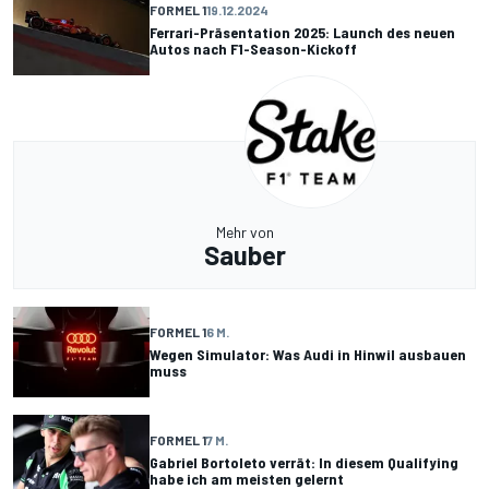
FORMEL 1
19.12.2024
Ferrari-Präsentation 2025: Launch des neuen
Autos nach F1-Season-Kickoff
Mehr von
Sauber
FORMEL 1
6 M.
Wegen Simulator: Was Audi in Hinwil ausbauen
muss
FORMEL 1
7 M.
Gabriel Bortoleto verrät: In diesem Qualifying
habe ich am meisten gelernt