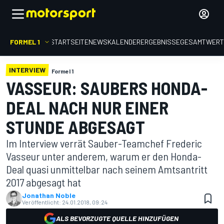
FORMEL 1
STARTSEITE
NEWS
KALENDER
ERGEBNISSE
GESAMTWER
INTERVIEW
Formel 1
VASSEUR: SAUBERS HONDA-
DEAL NACH NUR EINER
STUNDE ABGESAGT
Im Interview verrät Sauber-Teamchef Frederic
Vasseur unter anderem, warum er den Honda-
Deal quasi unmittelbar nach seinem Amtsantritt
2017 abgesagt hat
Jonathan Noble
Veröffentlicht:
24.01.2018, 09:24
ALS BEVORZUGTE QUELLE HINZUFÜGEN