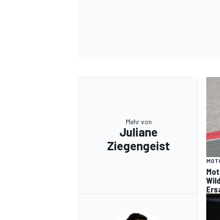
Mehr von
Juliane
Ziegengeist
MOT
Mot
Wil
Ers