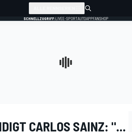
ALLE RENNSERIEN
SCHNELLZUGRIFF:
LIVE
E-SPORT
AUTO
APP
FANSHOP
DIGT CARLOS SAINZ: "...