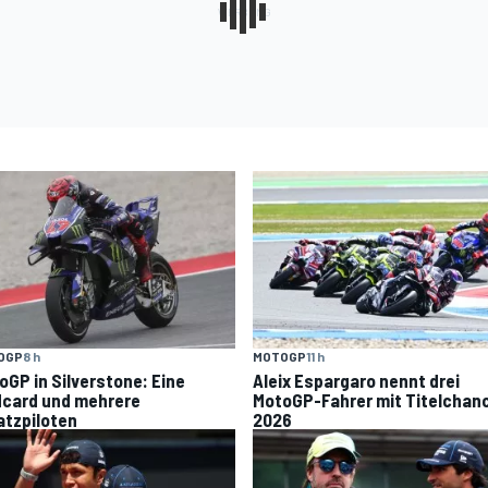
OGP
8 h
MOTOGP
11 h
oGP in Silverstone: Eine
Aleix Espargaro nennt drei
dcard und mehrere
MotoGP-Fahrer mit Titelchan
atzpiloten
2026