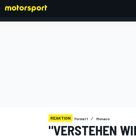
FORMEL 1
REAKTION
Formel 1
Monaco
"VERSTEHEN WI