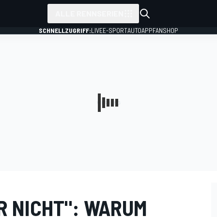
ALLE RENNSERIEN
SCHNELLZUGRIFF:
LIVE
E-SPORT
AUTO
APP
FANSHOP
R NICHT": WARUM