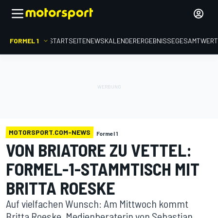
FORMEL 1
STARTSEITE
NEWS
KALENDER
ERGEBNISSE
GESAMTWER
MOTORSPORT.COM-NEWS
Formel 1
VON BRIATORE ZU VETTEL:
FORMEL-1-STAMMTISCH MIT
BRITTA ROESKE
Auf vielfachen Wunsch: Am Mittwoch kommt
Britta Roeske, Medienberaterin von Sebastian