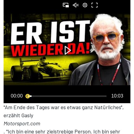
00:00
10:03
"Am Ende des Tages war es etwas ganz Natürliches",
erzählt Gasly
Motorsport.com
. "Ich bin eine sehr zielstrebige Person. Ich bin sehr