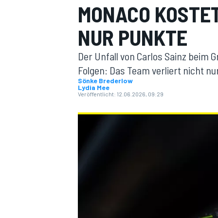
MONACO KOSTET
NUR PUNKTE
Der Unfall von Carlos Sainz beim 
Folgen: Das Team verliert nicht n
Sönke Brederlow
Lydia Mee
MOTOGP
Veröffentlicht:
12.06.2026, 09:29