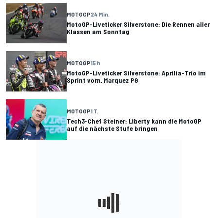
MOTOGP
24 Min.
MotoGP-Liveticker Silverstone: Die Rennen aller
Klassen am Sonntag
MOTOGP
15 h
MotoGP-Liveticker Silverstone: Aprilia-Trio im
Sprint vorn, Marquez P9
MOTOGP
1 T.
Tech3-Chef Steiner: Liberty kann die MotoGP
auf die nächste Stufe bringen