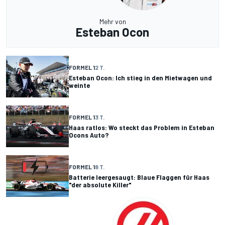
Mehr von
Esteban Ocon
FORMEL 1
2 T.
Esteban Ocon: Ich stieg in den Mietwagen und
weinte
FORMEL 1
3 T.
Haas ratlos: Wo steckt das Problem in Esteban
Ocons Auto?
FORMEL 1
8 T.
Batterie leergesaugt: Blaue Flaggen für Haas
"der absolute Killer"