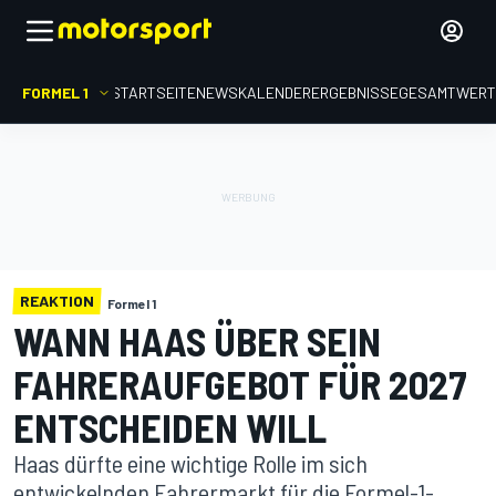
FORMEL 1
STARTSEITE
NEWS
KALENDER
ERGEBNISSE
GESAMTWER
REAKTION
Formel 1
WANN HAAS ÜBER SEIN
FAHRERAUFGEBOT FÜR 2027
ENTSCHEIDEN WILL
Haas dürfte eine wichtige Rolle im sich
entwickelnden Fahrermarkt für die Formel-1-