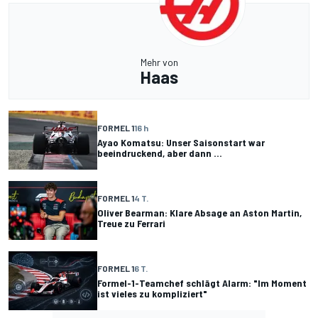
Mehr von
Haas
FORMEL 1
16 h
Ayao Komatsu: Unser Saisonstart war
beeindruckend, aber dann ...
FORMEL 1
4 T.
Oliver Bearman: Klare Absage an Aston Martin,
Treue zu Ferrari
FORMEL 1
6 T.
Formel-1-Teamchef schlägt Alarm: "Im Moment
ist vieles zu kompliziert"