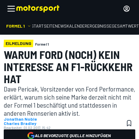
FORMEL 1
STARTSEITE
NEWS
KALENDER
ERGEBNISSE
GESAMTWER
EILMELDUNG
Formel 1
WARUM FORD (NOCH) KEIN
INTERESSE AN F1-RÜCKKEHR
HAT
Dave Pericak, Vorsitzender von Ford Performance,
erklärt, warum sich seine Marke derzeit nicht mit
der Formel 1 beschäftigt und stattdessen in
anderen Rennserien aktiv ist.
Jonathan Noble
Charles Bradley
Bearbeitet:
01.02.2017, 15:42
ALS BEVORZUGTE QUELLE HINZUFÜGEN