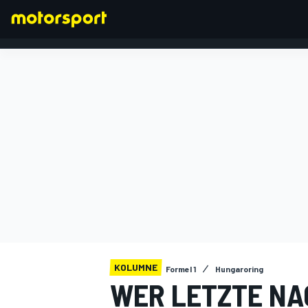
FORMEL 1
KOLUMNE
Formel 1
Hungaroring
WER LETZTE NA