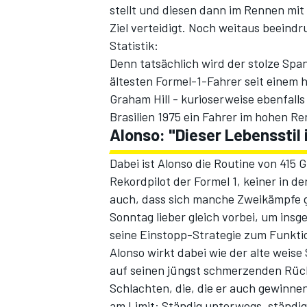
stellt und diesen dann im Rennen mit 
Ziel verteidigt. Noch weitaus beeindr
Statistik:
Denn tatsächlich wird der stolze Spa
ältesten Formel-1-Fahrer seit einem
Graham Hill - kurioserweise ebenfall
Brasilien 1975 ein Fahrer im hohen R
Alonso: "Dieser Lebensstil i
SPORTWAGEN
Dabei ist Alonso die Routine von 415 
Rekordpilot der Formel 1, keiner in d
auch, dass sich manche Zweikämpfe ga
Sonntag lieber gleich vorbei, um ins
seine Einstopp-Strategie zum Funktio
Alonso wirkt dabei wie der alte weise
auf seinen jüngst schmerzenden Rück
Schlachten, die, die er auch gewinne
am Limit: Ständig unterwegs, ständi