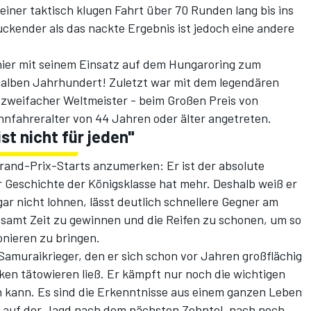
einer taktisch klugen Fahrt über 70 Runden lang bis ins
uckender als das nackte Ergebnis ist jedoch eine andere
nier mit seinem Einsatz auf dem Hungaroring zum
 halben Jahrhundert! Zuletzt war mit dem legendären
s zweifacher Weltmeister - beim Großen Preis von
ennfahreralter von 44 Jahren oder älter angetreten.
st nicht für jeden"
Grand-Prix-Starts anzumerken: Er ist der absolute
er Geschichte der Königsklasse hat mehr. Deshalb weiß er
r nicht lohnen, lässt deutlich schnellere Gegner am
gesamt Zeit zu gewinnen und die Reifen zu schonen, um so
nieren zu bringen.
 Samuraikrieger, den er sich schon vor Jahren großflächig
en tätowieren ließ. Er kämpft nur noch die wichtigen
n kann. Es sind die Erkenntnisse aus einem ganzen Leben
g auf der Jagd nach dem nächsten Zehntel, nach noch