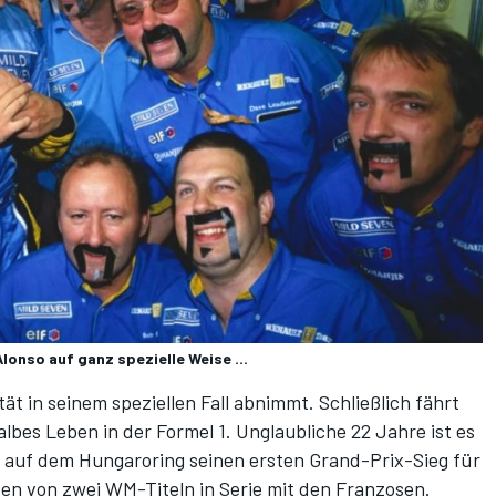
lonso auf ganz spezielle Weise ...
ät in seinem speziellen Fall abnimmt. Schließlich fährt
lbes Leben in der Formel 1. Unglaubliche 22 Jahre ist es
t auf dem Hungaroring seinen ersten Grand-Prix-Sieg für
en von zwei WM-Titeln in Serie mit den Franzosen.