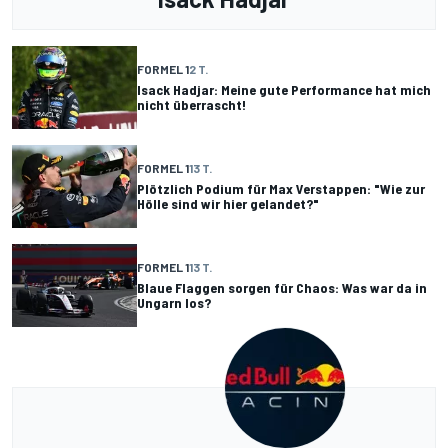
FORMEL 1
2 T.
Isack Hadjar: Meine gute Performance hat mich
nicht überrascht!
FORMEL 1
13 T.
Plötzlich Podium für Max Verstappen: "Wie zur
Hölle sind wir hier gelandet?"
FORMEL 1
13 T.
Blaue Flaggen sorgen für Chaos: Was war da in
Ungarn los?