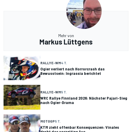
Mehr von
Markus Lüttgens
RALLYE-WM
4 T.
Ogier verliert nach Horrorcrash das
Bewusstsein: Ingrassia berichtet
RALLYE-WM
5 T.
WRC Rallye Finnland 2026: Nächster Pajari-Sieg
nach Ogier-Drama
MOTOGP
5 T.
KTM zieht offenbar Konsequenzen: Vinales
droht das vorzeitige Aus