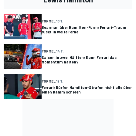
FORMEL 1
3 T.
Bearman über Hamilton-Form: Ferrari-Traum
rückt in weite Ferne
FORMEL 1
4 T.
Saison in zwei Hälften: Kann Ferrari das
Momentum halten?
FORMEL 1
9 T.
Ferrari: Dürfen Hamilton-Strafen nicht alle über
einen Kamm scheren