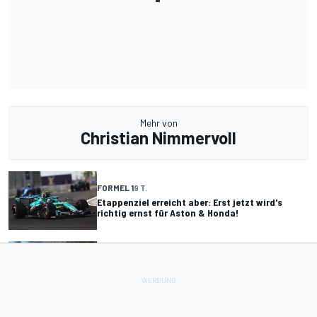
Mehr von
Christian Nimmervoll
FORMEL 1
9 T.
Etappenziel erreicht aber: Erst jetzt wird's
richtig ernst für Aston & Honda!
FORMEL 1
9 T.
Ralf Schumacher: Sainz hätte nach Piastri-
Kollision härter bestraft werden müssen