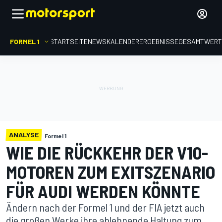
FORMEL 1
STARTSEITE
NEWS
KALENDER
ERGEBNISSE
GESAMTWER
ANALYSE
Formel 1
WIE DIE RÜCKKEHR DER V10-
MOTOREN ZUM EXITSZENARIO
FÜR AUDI WERDEN KÖNNTE
Ändern nach der Formel 1 und der FIA jetzt auch
die großen Werke ihre ablehnende Haltung zum