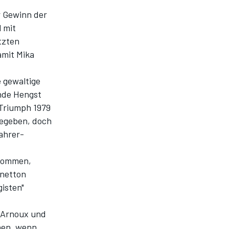
r Gewinn der
 mit
tzten
amit
Mika
 gewaltige
ende Hengst
 Triumph 1979
gegeben, doch
ahrer-
ekommen,
netton
gisten"
e Arnoux und
nen, wenn