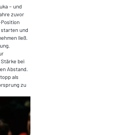
uka – und
Jahre zuvor
-Position
 starten und
 nehmen ließ.
ung.
ur
 Stärke bei
den Abstand.
topp als
orsprung zu