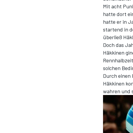
Mit acht Pun
hatte dort e
hatte er in 
startend in 
überließ Häkk
Doch das Ja
Häkkinen gin
Rennhalbzeit
solchen Bedi
Durch einen 
Häkkinen kon
wahren und s