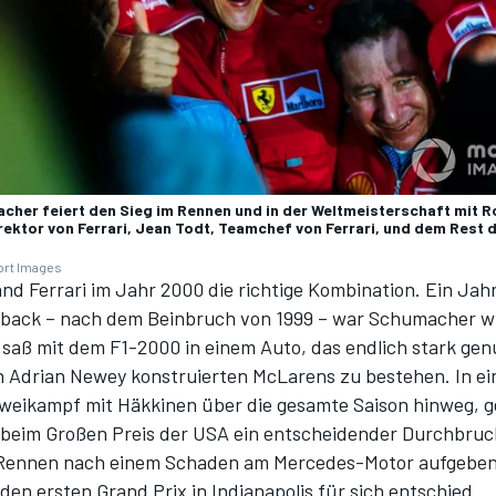
cher feiert den Sieg im Rennen und in der Weltmeisterschaft mit 
rektor von Ferrari, Jean Todt, Teamchef von Ferrari, und dem Rest d
ort Images
and Ferrari im Jahr 2000 die richtige Kombination. Ein Jah
ack – nach dem Beinbruch von 1999 – war Schumacher wi
saß mit dem F1-2000 in einem Auto, das endlich stark gen
n Adrian Newey konstruierten McLarens zu bestehen. In e
eikampf mit Häkkinen über die gesamte Saison hinweg, g
eim Großen Preis der USA ein entscheidender Durchbruc
 Rennen nach einem Schaden am
Mercedes-Motor
aufgeben
en ersten Grand Prix in Indianapolis für sich entschied.