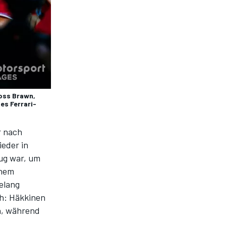
Ross Brawn,
es Ferrari-
r nach
eder in
ug war, um
inem
elang
h: Häkkinen
, während