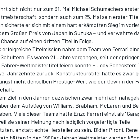
ährt sich nicht nur zum 31. Mal Michael Schumachers erste
tmeisterschaft, sondern auch zum 25. Mal sein erster Titel
en sicherte er sich mit einem hart erkämpften Sieg im vorle
 dem Großen Preis von Japan in Suzuka – und verwehrte d
 Chance auf einen dritten Titel in Folge.
erfolgreiche Titelmission nahm dem Team von Ferrari eine
 Schultern. Es waren 21 Jahre vergangen, seit der spring
n Fahrer-Weltmeistertitel feiern konnte – Jody Scheckters
zwei Jahrzehnte zurück. Konstrukteurstitel hatte es zwar 
längst nicht denselben Prestige-Wert wie der Gewinn der F
chaft.
dem Ziel in den Jahren dazwischen zwar mehrfach naheg
aber dem Aufstieg von
Williams
, Brabham,
McLaren
und Be
ben. Viele dieser Teams hatte Enzo Ferrari einst als "Gara
eil sie seiner Meinung nach lediglich vorgefertigte Teile
ten, anstatt echte Hersteller zu sein. Didier Pironi, Ren
reto hätten in den 1980er Jahren Weltmeister werden kön