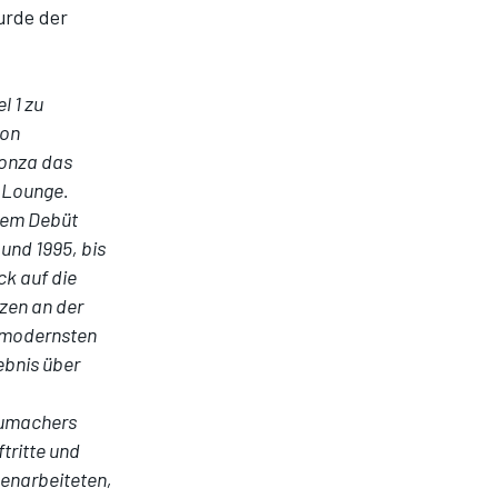
urde der
l 1 zu
ion
Monza das
r Lounge.
nem Debüt
und 1995, bis
ck auf die
zen an der
r modernsten
ebnis über
humachers
tritte und
menarbeiteten,