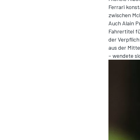
Ferrari kons
zwischen McL
Auch Alain P
Fahrertitel f
der Verpflic
aus der Mitt
– wendete sic