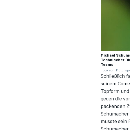
Michael Schuma
Technischer Di
Teams
SPORTWAGEN
Foto von: Motorsp
Schließlich f
seinem Comeb
Topform und 
gegen die vo
packenden Zw
Schumacher b
musste sein
Schumacher d