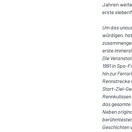
Jahren weite
erste sieben
Um das unaus
würdigen, hat
zusammengesc
erste immersi
Die Veransta
1991 in Spa-F
hin zur Ferr
Rennstrecke 
Start-Ziel-Ge
Rennkulissen 
das gesamte
Neben origin
berühmtesten 
Geschichten v