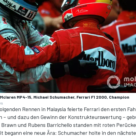
 Mclaren MP4-15, Michael Schumacher, Ferrari F1 2000, Champion
es
olgenden Rennen in Malaysia feierte Ferrari den ersten Fa
en – und dazu den Gewinn der Konstrukteurswertung – ge
Brawn und Rubens Barrichello standen mit roten Perück
t begann eine neue Ära: Schumacher holte in den nächste