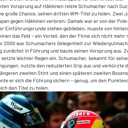
kten Vorsprung auf Häkkinen reiste Schumacher nach Suz
ine große Chance, seinen dritten WM-Titel zu holen. Zwei 
Japan gegen Häkkinen verloren: Damals war er von der Pole
der Einführungsrunde stehen geblieben, musste von hinten
inen das Feld – ein Vorteil, den der Finne sich nicht mehr
hr 2000 war Schumachers Gelegenheit zur Wiedergutmach
g zunächst in Führung und baute seinen Vorsprung aus. Z
 setzte leichter Regen ein. Schumacher, bekannt für seine
ngungen, nutzte den reduzierten Grip aus und verkürzte 
längeren zweiten Stint und einen späteren zweiten Boxens
nte er sich die Führung sichern – genug, um den Punktev
ich den Titel zu holen.