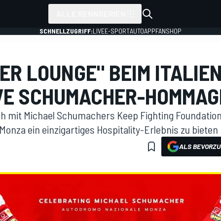
ALLE RENNSERIEN
SCHNELLZUGRIFF:
LIVE
E-SPORT
AUTO
APP
FANSHOP
ER LOUNGE" BEIM ITALIEN
IVE SCHUMACHER-HOMMAG
ich mit Michael Schumachers Keep Fighting Foundati
onza ein einzigartiges Hospitality-Erlebnis zu bieten
ALS BEVORZU