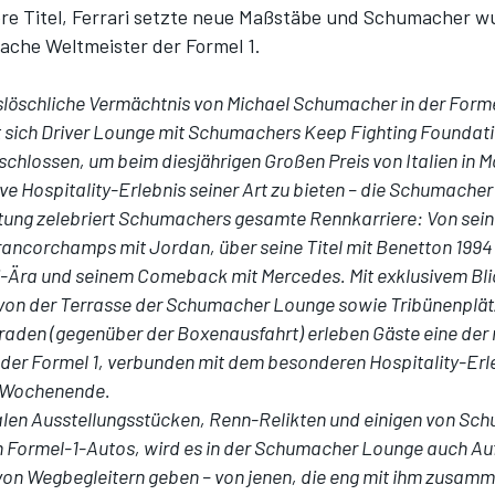
re Titel, Ferrari setzte neue Maßstäbe und Schumacher w
fache Weltmeister der Formel 1.
löschliche Vermächtnis von
Michael Schumacher
in der Forme
 sich Driver Lounge mit Schumachers Keep Fighting Foundat
hlossen, um beim diesjährigen Großen Preis von Italien in 
ve Hospitality-Erlebnis seiner Art zu bieten – die Schumache
ltung zelebriert Schumachers gesamte Rennkarriere: Von sei
rancorchamps mit Jordan, über seine Titel mit Benetton 1994 
ari-Ära und seinem Comeback mit
Mercedes
. Mit exklusivem Bli
von der Terrasse der Schumacher Lounge sowie Tribünenplät
raden (gegenüber der Boxenausfahrt) erleben Gäste eine de
der Formel 1, verbunden mit dem besonderen Hospitality-Erl
 Wochenende.
alen Ausstellungsstücken, Renn-Relikten und einigen von Sc
Formel-1-Autos, wird es in der Schumacher Lounge auch Auf
on Wegbegleitern geben – von jenen, die eng mit ihm zusam