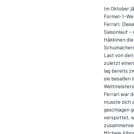
Im Oktober j
Formel-1-Wel
Ferrari
. Dies
Saisonlauf –
DTM
Häkkinen
die
Schumachers 
Last von den
zuletzt eine
lag bereits 
sie besaßen 
Weltmeisters
Ferrari war 
musste sich 
geschlagen ge
verspottet, w
zusammensetz
Michele Albo