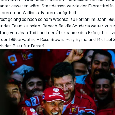
tanter gewesen wäre. Stattdessen wurde der Fahrertitel in 
aren- und Williams-Fahrern aufgeteilt.
rost gelang es nach seinem Wechsel zu Ferrari im Jahr 1990
ür das Team zu holen. Danach fiel die Scuderia weiter zurü
htung von Jean Todt und der Übernahme des Erfolgstrios 
e der 1990er-Jahre – Ross Brawn, Rory Byrne und Michael
h das Blatt für Ferrari.