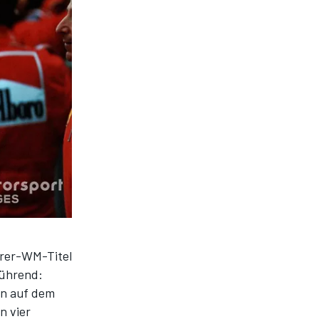
hrer-WM-Titel
bührend:
en auf dem
n vier