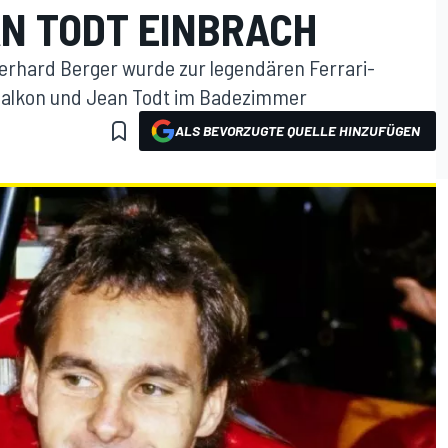
AN TODT EINBRACH
Gerhard Berger wurde zur legendären Ferrari-
 Balkon und Jean Todt im Badezimmer
ALS BEVORZUGTE QUELLE HINZUFÜGEN