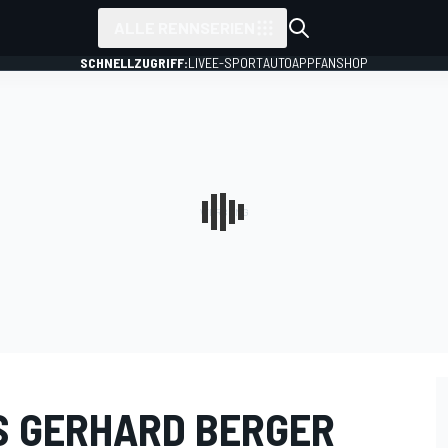
ALLE RENNSERIEN
SCHNELLZUGRIFF:
LIVE
E-SPORT
AUTO
APP
FANSHOP
LS GERHARD BERGER