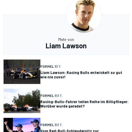
Mehr von
Liam Lawson
FORMEL 1
3 T.
Liam Lawson: Racing Bulls entwickelt so gut
wie nie zuvor!
FORMEL 1
13 T.
Racing-Bulls-Fahrer teilen Reihe im Billigflieger:
Worüber wurde geredet?
FORMEL 1
13 T.
Vom Red-Bull-Schleudersitz zur