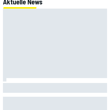
Aktuelle News
Armpump-OP bei Bagnaia: Probleme der aktuellen Ducati
als Ursache