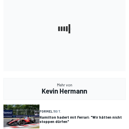
Mehr von
Kevin Hermann
FORMEL 1
10 T.
Hamilton hadert mit Ferrari: "Wir hätten nicht
stoppen dürfen"