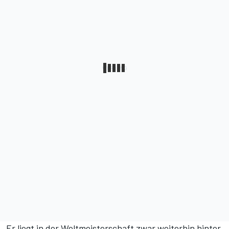
Er liegt
in der Weltmeisterschaft
zwar weiterhin hinter