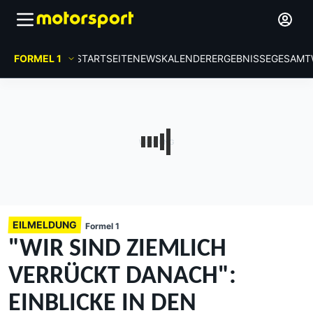
FORMEL 1
STARTSEITE
NEWS
KALENDER
ERGEBNISSE
GESAMT
EILMELDUNG
Formel 1
"WIR SIND ZIEMLICH
VERRÜCKT DANACH":
EINBLICKE IN DEN