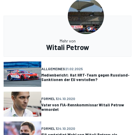
Mehr von
Witali Petrow
ALLGEMEINES
21.02.2025
Medienbericht: Hat HRT-Team gegen Russland-
Sanktionen der EU verstoßen?
FORMEL 1
24.10.2020
Vater von FIA-Rennkommissar Witali Petrow
ermordet
FORMEL 1
24.10.2020
FIA verteidigt Wahl von Witali Petrow als