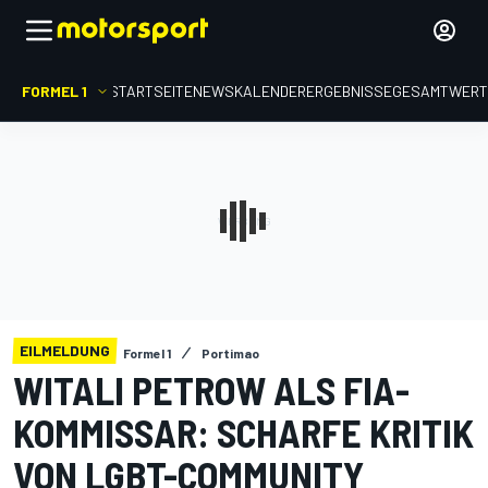
FORMEL 1
STARTSEITE
NEWS
KALENDER
ERGEBNISSE
GESAMTWER
EILMELDUNG
Formel 1
Portimao
WITALI PETROW ALS FIA-
KOMMISSAR: SCHARFE KRITIK
VON LGBT-COMMUNITY