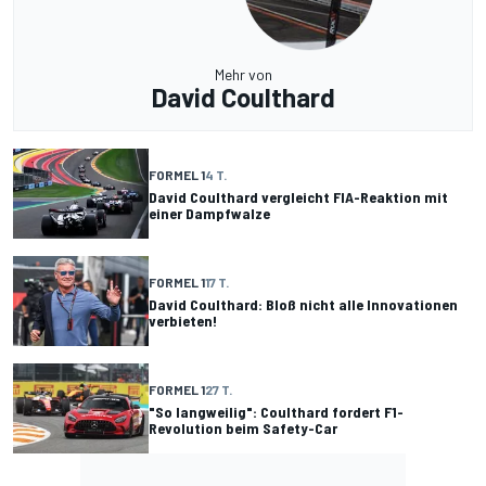
Mehr von
David Coulthard
FORMEL 1
4 T.
David Coulthard vergleicht FIA-Reaktion mit
einer Dampfwalze
FORMEL 1
17 T.
David Coulthard: Bloß nicht alle Innovationen
verbieten!
FORMEL 1
27 T.
"So langweilig": Coulthard fordert F1-
Revolution beim Safety-Car