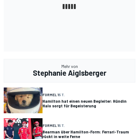
Mehr von
Stephanie Aiglsberger
FORMEL 1
5 T.
Hamilton hat einen neuen Begleiter: Hündin
Halo sorgt für Begeisterung
FORMEL 1
5 T.
Bearman über Hamilton-Form: Ferrari-Traum
rückt in weite Ferne