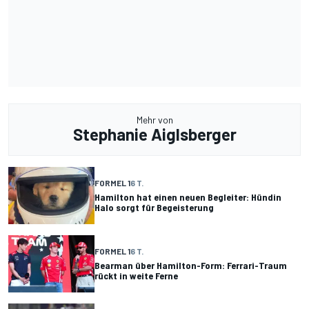
Mehr von
Stephanie Aiglsberger
FORMEL 1
6 T.
Hamilton hat einen neuen Begleiter: Hündin
Halo sorgt für Begeisterung
FORMEL 1
6 T.
Bearman über Hamilton-Form: Ferrari-Traum
rückt in weite Ferne