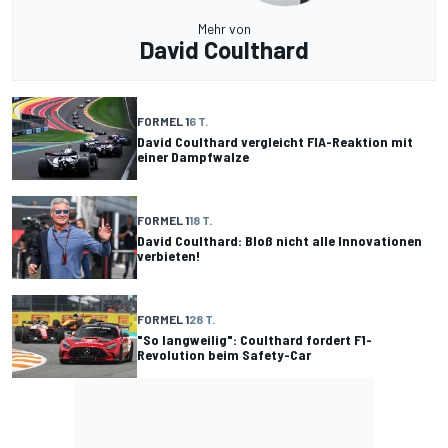
Mehr von
David Coulthard
FORMEL 1
6 T.
David Coulthard vergleicht FIA-Reaktion mit
einer Dampfwalze
FORMEL 1
18 T.
David Coulthard: Bloß nicht alle Innovationen
verbieten!
FORMEL 1
28 T.
"So langweilig": Coulthard fordert F1-
Revolution beim Safety-Car