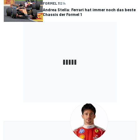
FORMEL 1
12 h
Andrea Stella: Ferrari hat immer noch das beste
Chassis der Formel 1