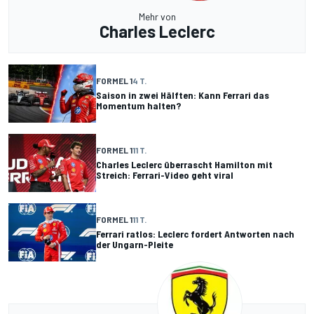
Mehr von
Charles Leclerc
FORMEL 1
4 T.
Saison in zwei Hälften: Kann Ferrari das
Momentum halten?
FORMEL 1
11 T.
Charles Leclerc überrascht Hamilton mit
Streich: Ferrari-Video geht viral
FORMEL 1
11 T.
Ferrari ratlos: Leclerc fordert Antworten nach
der Ungarn-Pleite