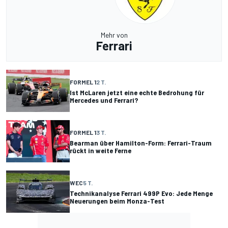
Mehr von
Ferrari
FORMEL 1
2 T.
Ist McLaren jetzt eine echte Bedrohung für
Mercedes und Ferrari?
FORMEL 1
3 T.
Bearman über Hamilton-Form: Ferrari-Traum
rückt in weite Ferne
WEC
5 T.
Technikanalyse Ferrari 499P Evo: Jede Menge
Neuerungen beim Monza-Test