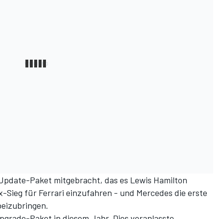
s Update-Paket mitgebracht, das es Lewis Hamilton
x-Sieg für Ferrari einzufahren - und Mercedes die erste
beizubringen.
Upgrade-Paket in diesem Jahr. Dies veranlasste