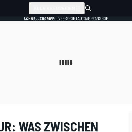
ALLE RENNSERIEN
SCHNELLZUGRIFF:
LIVE
E-SPORT
AUTO
APP
FANSHOP
UR: WAS ZWISCHEN