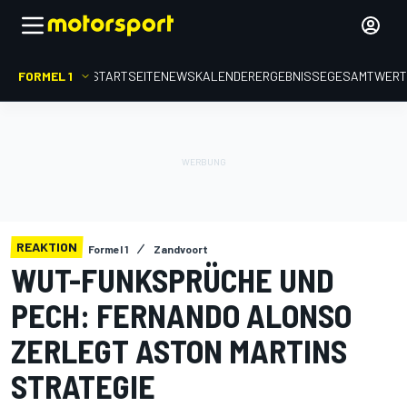
FORMEL 1
STARTSEITE
NEWS
KALENDER
ERGEBNISSE
GESAMTWER
REAKTION
Formel 1
Zandvoort
WUT-FUNKSPRÜCHE UND
PECH: FERNANDO ALONSO
ZERLEGT ASTON MARTINS
STRATEGIE