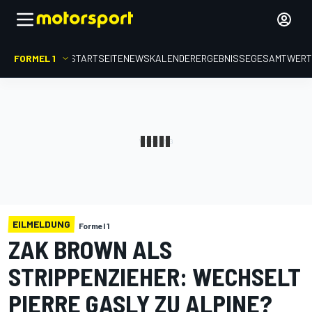
FORMEL 1
STARTSEITE
NEWS
KALENDER
ERGEBNISSE
GESAMTWER
EILMELDUNG
Formel 1
ZAK BROWN ALS
STRIPPENZIEHER: WECHSELT
PIERRE GASLY ZU ALPINE?