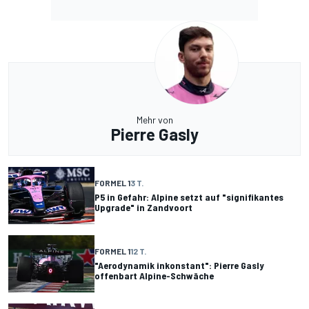
Mehr von
Pierre Gasly
FORMEL 1
3 T.
P5 in Gefahr: Alpine setzt auf "signifikantes
Upgrade" in Zandvoort
FORMEL 1
12 T.
"Aerodynamik inkonstant": Pierre Gasly
offenbart Alpine-Schwäche