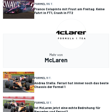
FORMEL 1
15 T.
Franco Colapinto mit Frust am Freitag: Keine
Fahrt in FT1, Crash in FT2
Mehr von
McLaren
FORMEL 1
1 T.
Andrea Stella: Ferrari hat immer noch das beste
Chassis der Formel 1
FORMEL 1
3 T.
Ist McLaren jetzt eine echte Bedrohung für
Mercedes und Ferrari?