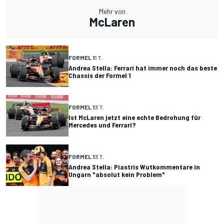
Mehr von
McLaren
FORMEL 1
1 T.
Andrea Stella: Ferrari hat immer noch das beste
Chassis der Formel 1
FORMEL 1
3 T.
Ist McLaren jetzt eine echte Bedrohung für
Mercedes und Ferrari?
FORMEL 1
3 T.
Andrea Stella: Piastris Wutkommentare in
Ungarn "absolut kein Problem"