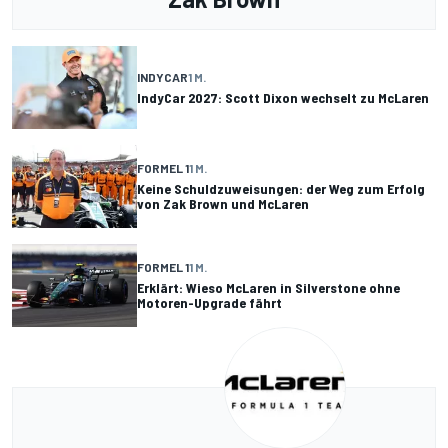
INDYCAR
1 M.
IndyCar 2027: Scott Dixon wechselt zu McLaren
FORMEL 1
1 M.
Keine Schuldzuweisungen: der Weg zum Erfolg
von Zak Brown und McLaren
FORMEL 1
1 M.
Erklärt: Wieso McLaren in Silverstone ohne
Motoren-Upgrade fährt