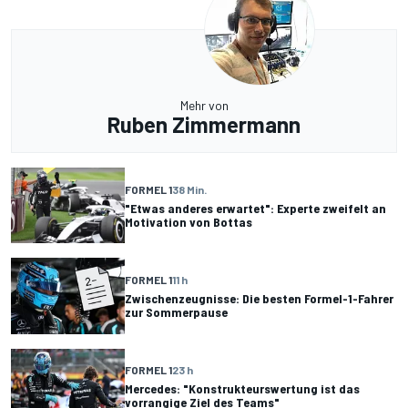
Mehr von
Ruben Zimmermann
FORMEL 1
38 Min.
"Etwas anderes erwartet": Experte zweifelt an
Motivation von Bottas
FORMEL 1
11 h
Zwischenzeugnisse: Die besten Formel-1-Fahrer
zur Sommerpause
FORMEL 1
23 h
Mercedes: "Konstrukteurswertung ist das
vorrangige Ziel des Teams"