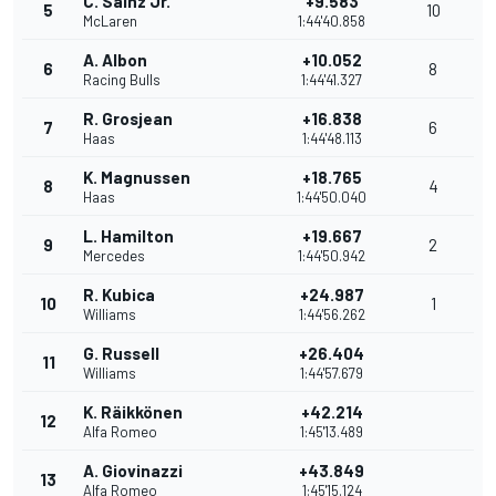
C. Sainz Jr.
+9.583
5
10
McLaren
1:44'40.858
A. Albon
+10.052
6
8
Racing Bulls
1:44'41.327
R. Grosjean
+16.838
7
6
Haas
1:44'48.113
K. Magnussen
+18.765
8
4
Haas
1:44'50.040
L. Hamilton
+19.667
9
2
Mercedes
1:44'50.942
R. Kubica
+24.987
10
1
Williams
1:44'56.262
G. Russell
+26.404
11
Williams
1:44'57.679
K. Räikkönen
+42.214
12
Alfa Romeo
1:45'13.489
A. Giovinazzi
+43.849
13
Alfa Romeo
1:45'15.124