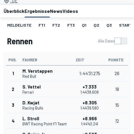
, DE
Überblick
Ergebnisse
News
Videos
MELDELISTE
FT1
FT2
FT3
Q1
Q2
Q3
START
Rennen
Alle Daten
POS.
FAHRER
ZEIT
PUNKTE
M. Verstappen
1
1:44'31.275
26
Red Bull
S. Vettel
+7.333
2
18
Ferrari
1:44'38.608
D. Kwjat
+8.305
3
15
Racing Bulls
1:44'39.580
L. Stroll
+8.966
4
12
BWT Racing Point F1 Team
1:44'40.241