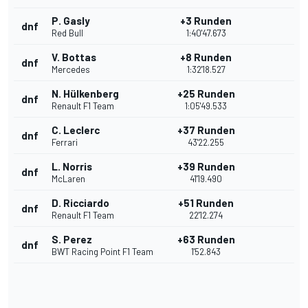
P. Gasly
+3 Runden
dnf
Red Bull
1:40'47.673
V. Bottas
+8 Runden
dnf
Mercedes
1:32'18.527
N. Hülkenberg
+25 Runden
dnf
Renault F1 Team
1:05'49.533
C. Leclerc
+37 Runden
dnf
Ferrari
43'22.255
L. Norris
+39 Runden
dnf
McLaren
41'19.490
D. Ricciardo
+51 Runden
dnf
Renault F1 Team
22'12.274
S. Perez
+63 Runden
dnf
BWT Racing Point F1 Team
1'52.843