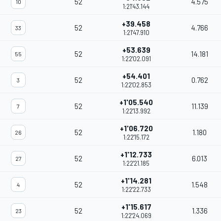
52
4.575
10
1:21'43.144
+39.458
52
4.766
33
1:21'47.910
+53.639
52
14.181
55
1:22'02.091
+54.401
52
0.762
3
1:22'02.853
+1'05.540
52
11.139
7
1:22'13.992
+1'06.720
52
1.180
26
1:22'15.172
+1'12.733
52
6.013
27
1:22'21.185
+1'14.281
52
1.548
4
1:22'22.733
+1'15.617
52
1.336
23
1:22'24.069