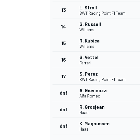
L. Stroll
13
BWT Racing Point F1 Team
G. Russell
14
Williams
R. Kubica
15
Williams
S. Vettel
16
Ferrari
S. Perez
17
BWT Racing Point F1 Team
A. Giovinazzi
dnf
Alfa Romeo
R. Grosjean
dnf
Haas
K. Magnussen
dnf
Haas