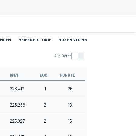
UNDEN
REIFENHISTORIE
BOXENSTOPPS
Alle Daten
KM/H
BOX
PUNKTE
226.419
1
26
225.266
2
18
225.027
2
15