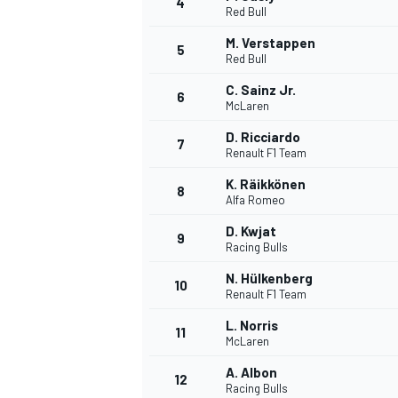
4
Red Bull
M. Verstappen
5
Red Bull
C. Sainz Jr.
6
McLaren
DTM
D. Ricciardo
7
Renault F1 Team
K. Räikkönen
8
Alfa Romeo
D. Kwjat
9
Racing Bulls
N. Hülkenberg
10
Renault F1 Team
L. Norris
11
McLaren
A. Albon
12
Racing Bulls