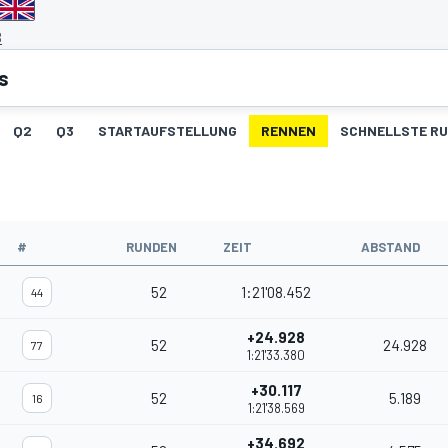
B
s
Q2
Q3
STARTAUFSTELLUNG
RENNEN
SCHNELLSTE R
#
RUNDEN
ZEIT
ABSTAND
52
1:21'08.452
44
+24.928
52
24.928
77
1:21'33.380
+30.117
52
5.189
16
1:21'38.569
+34.692