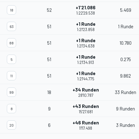
+1'21.086
52
5.469
18
1:22'29.538
+1 Runde
51
1 Runde
63
1:21'23.858
+1 Runde
51
10.780
88
1:21'34.638
+1 Runde
51
0.275
5
1:21'34.913
+1 Runde
51
9.862
11
1:21'44.775
+34 Runden
18
33 Runden
99
28'10.787
+43 Runden
9
9 Runden
8
15'27.681
+46 Runden
6
3 Runden
20
11'17.498