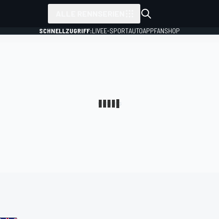
ALLE RENNSERIEN
SCHNELLZUGRIFF:
LIVE
E-SPORT
AUTO
APP
FANSHOP