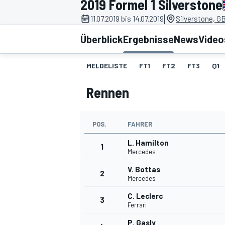
2019 Formel 1 Silverstone
|
11.07.2019 bis 14.07.2019
Silverstone, G
Überblick
Ergebnisse
News
Video
MELDELISTE
FT1
FT2
FT3
Q1
Rennen
MOTOGP
POS.
FAHRER
L. Hamilton
1
Mercedes
V. Bottas
2
Mercedes
C. Leclerc
3
Ferrari
P. Gasly