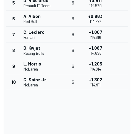
D. Ricciardo
+0.911
5
6
Renault F1 Team
1'14.520
A. Albon
+0.963
6
6
Red Bull
1'14.572
C. Leclerc
+1.007
7
6
Ferrari
1'14.616
D. Kwjat
+1.087
8
6
Racing Bulls
1'14.696
L. Norris
+1.205
9
6
McLaren
1'14.814
C. Sainz Jr.
+1.302
10
6
McLaren
1'14.911