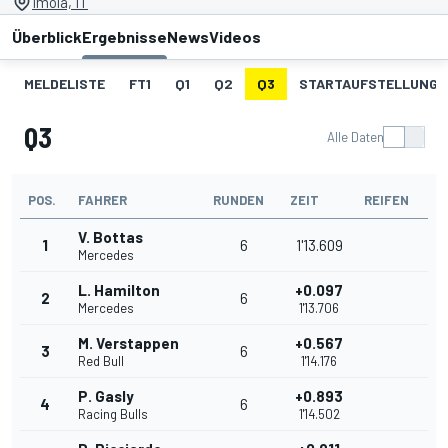
Imola, IT
Überblick
Ergebnisse
News
Videos
MELDELISTE
FT1
Q1
Q2
Q3
STARTAUFSTELLUNG
Q3
Alle Daten
POS.
FAHRER
RUNDEN
ZEIT
REIFEN
V. Bottas
1
6
1'13.609
Mercedes
L. Hamilton
+0.097
2
6
Mercedes
1'13.706
M. Verstappen
+0.567
3
6
Red Bull
1'14.176
P. Gasly
+0.893
4
6
Racing Bulls
1'14.502