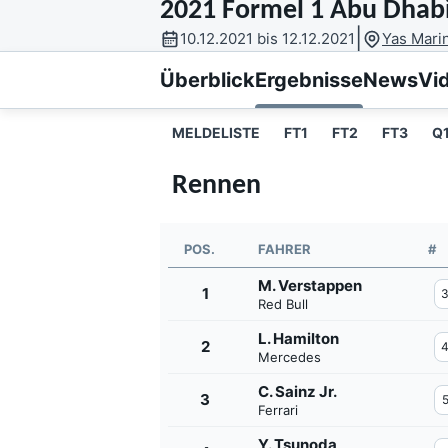
2021 Formel 1 Abu Dhab
|
10.12.2021 bis 12.12.2021
Yas Mari
Überblick
Ergebnisse
News
Vi
MELDELISTE
FT1
FT2
FT3
Q
Rennen
MOTOGP
POS.
FAHRER
#
M. Verstappen
1
Red Bull
L. Hamilton
2
Mercedes
C. Sainz Jr.
3
Ferrari
Y. Tsunoda