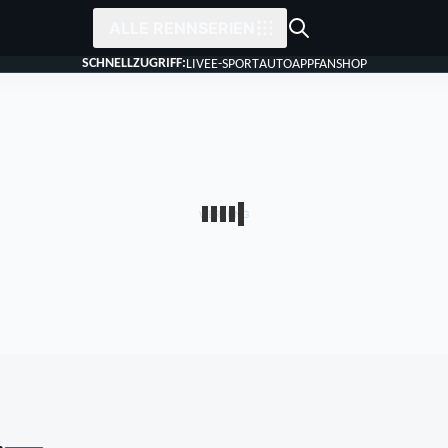
ALLE RENNSERIEN
SCHNELLZUGRIFF:
LIVE
E-SPORT
AUTO
APP
FANSHOP