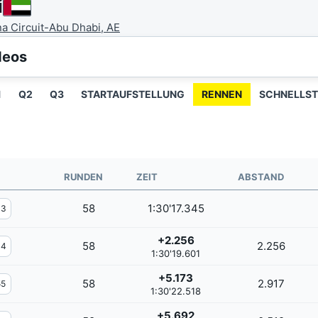
i
na Circuit-Abu Dhabi, AE
deos
1
Q2
Q3
STARTAUFSTELLUNG
RENNEN
SCHNELLST
RUNDEN
ZEIT
ABSTAND
58
1:30'17.345
33
+2.256
58
2.256
44
1:30'19.601
+5.173
58
2.917
55
1:30'22.518
+5.692