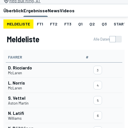
Red Bull Ring, AT
Überblick
Ergebnisse
News
Videos
MELDELISTE
FT1
FT2
FT3
Q1
Q2
Q3
START
Meldeliste
Alle Daten
FAHRER
#
D. Ricciardo
3
McLaren
L. Norris
4
McLaren
S. Vettel
5
Aston Martin
N. Latifi
6
Williams