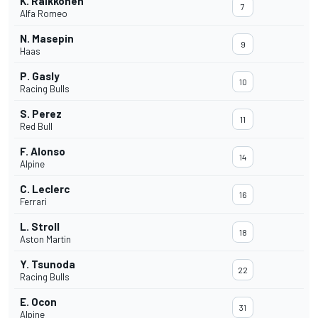
K. Räikkönen
7
Alfa Romeo
N. Masepin
9
Haas
P. Gasly
10
Racing Bulls
S. Perez
11
Red Bull
F. Alonso
14
Alpine
C. Leclerc
16
Ferrari
L. Stroll
18
Aston Martin
Y. Tsunoda
22
Racing Bulls
E. Ocon
31
Alpine