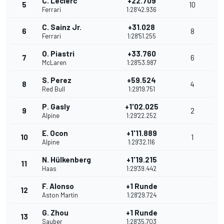
C. Leclerc
+22.709
5
10
Ferrari
1:28'42.936
C. Sainz Jr.
+31.028
6
8
Ferrari
1:28'51.255
O. Piastri
+33.760
7
6
McLaren
1:28'53.987
S. Perez
+59.524
8
4
Red Bull
1:29'19.751
P. Gasly
+1'02.025
9
2
Alpine
1:29'22.252
E. Ocon
+1'11.889
10
1
Alpine
1:29'32.116
N. Hülkenberg
+1'19.215
11
Haas
1:29'39.442
F. Alonso
+1 Runde
12
Aston Martin
1:28'29.724
G. Zhou
+1 Runde
13
Sauber
1:28'35.703