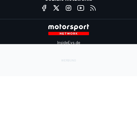
InsideEvs.de
Motor1.com
Motorsportjobs.com
Autosport.com
Motorsportstats.com
Kontaktiere uns
Feedback
Werben auf Motorsport.com
Kontaktiere uns
sales@motorsport.com
Hans-Pinsel-Straße 9b
85540 Haar
Germany
Nutzungsbedingungen
Cookie-Richtlinien
Datenschutzrichtlinie