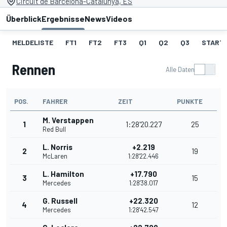
Circuit de Barcelona-Catalunya, ES
Überblick
Ergebnisse
News
Videos
MELDELISTE
FT1
FT2
FT3
Q1
Q2
Q3
START
Rennen
Alle Daten
POS.
FAHRER
ZEIT
PUNKTE
M. Verstappen
1
1:28'20.227
25
Red Bull
L. Norris
+2.219
2
19
McLaren
1:28'22.446
L. Hamilton
+17.790
3
15
Mercedes
1:28'38.017
G. Russell
+22.320
4
12
Mercedes
1:28'42.547