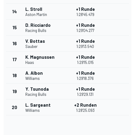
L. Stroll
+1 Runde
14
Aston Martin
1:28'45.479
D. Ricciardo
+1 Runde
15
Racing Bulls
1:29'04.277
V. Bottas
+1 Runde
16
Sauber
1:29'13.540
K. Magnussen
+1 Runde
17
Haas
1:29'15.015
A. Albon
+1 Runde
18
Williams
1:29'18.376
Y. Tsunoda
+1 Runde
19
Racing Bulls
1:29'29.131
L. Sargeant
+2 Runden
20
Williams
1:28'25.093