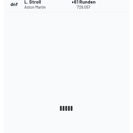
L. Stroll
+61 Runden
dnf
Aston Martin
7'29.057