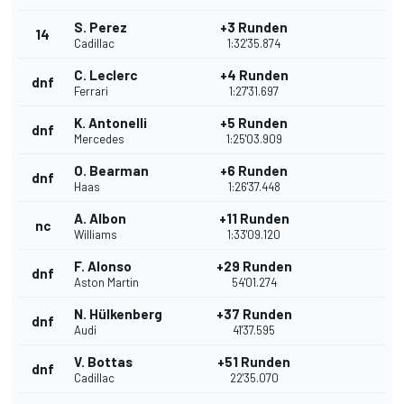
S. Perez
+3 Runden
14
Cadillac
1:32'35.874
C. Leclerc
+4 Runden
dnf
Ferrari
1:27'31.697
K. Antonelli
+5 Runden
dnf
Mercedes
1:25'03.909
O. Bearman
+6 Runden
dnf
Haas
1:26'37.448
A. Albon
+11 Runden
nc
Williams
1:33'09.120
F. Alonso
+29 Runden
dnf
Aston Martin
54'01.274
N. Hülkenberg
+37 Runden
dnf
Audi
41'37.595
V. Bottas
+51 Runden
dnf
Cadillac
22'35.070