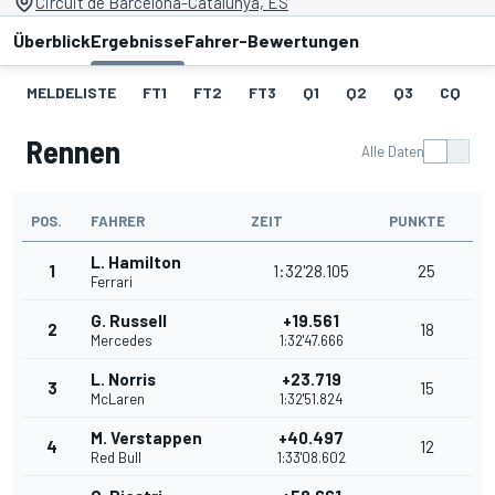
Circuit de Barcelona-Catalunya, ES
Überblick
Ergebnisse
Fahrer-Bewertungen
MELDELISTE
FT1
FT2
FT3
Q1
Q2
Q3
CQ
Rennen
Alle Daten
POS.
FAHRER
ZEIT
PUNKTE
L. Hamilton
1
1:32'28.105
25
Ferrari
G. Russell
+19.561
2
18
Mercedes
1:32'47.666
L. Norris
+23.719
3
15
McLaren
1:32'51.824
M. Verstappen
+40.497
4
12
Red Bull
1:33'08.602