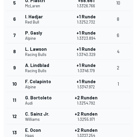
O. Piastri
+58.661
5
10
McLaren
1:33'26.766
I. Hadjar
+1 Runde
6
8
Red Bull
1:32'52.732
P. Gasly
+1 Runde
7
6
Alpine
1:33'23.894
L. Lawson
+1 Runde
8
4
Racing Bulls
1:33'40.329
A. Lindblad
+1 Runde
9
2
Racing Bulls
1:33'46.179
F. Colapinto
+1 Runde
10
1
Alpine
1:33'47.972
G. Bortoleto
+2 Runden
11
Audi
1:32'54.792
C. Sainz Jr.
+2 Runden
12
Williams
1:32'55.971
E. Ocon
+2 Runden
13
Haas
1:33'27.254