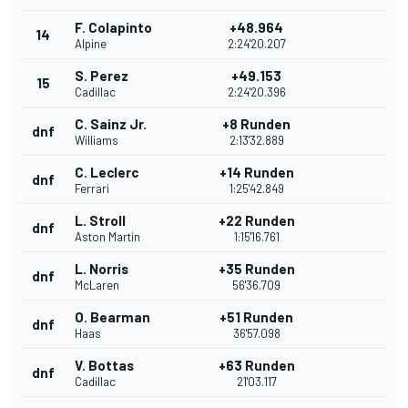
F. Colapinto
+48.964
14
Alpine
2:24'20.207
S. Perez
+49.153
15
Cadillac
2:24'20.396
C. Sainz Jr.
+8 Runden
dnf
Williams
2:13'32.889
C. Leclerc
+14 Runden
dnf
Ferrari
1:25'42.849
L. Stroll
+22 Runden
dnf
Aston Martin
1:15'16.761
L. Norris
+35 Runden
dnf
McLaren
56'36.709
O. Bearman
+51 Runden
dnf
Haas
36'57.098
V. Bottas
+63 Runden
dnf
Cadillac
21'03.117