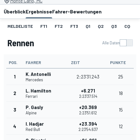
Monte Carlo, MC
Überblick
Ergebnisse
Fahrer-Bewertungen
MELDELISTE
FT1
FT2
FT3
Q1
Q2
Q3
CQ
Rennen
Alle Daten
POS.
FAHRER
ZEIT
PUNKTE
K. Antonelli
1
2:23'31.243
25
Mercedes
L. Hamilton
+6.271
2
18
Ferrari
2:23'37.514
P. Gasly
+20.369
3
15
Alpine
2:23'51.612
I. Hadjar
+23.394
4
12
Red Bull
2:23'54.637