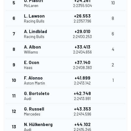
O. Piastri
+24.261
5
10
McLaren
2:23'55.504
L. Lawson
+26.553
6
8
Racing Bulls
2:23'57.796
A. Lindblad
+29.010
7
6
Racing Bulls
2:24'00.253
A. Albon
+33.413
8
4
Williams
2:24'04.656
E. Ocon
+37.140
9
2
Haas
2:24'08.383
F. Alonso
+41.899
10
1
Aston Martin
2:24'13.142
G. Bortoleto
+42.748
11
Audi
2:24'13.991
G. Russell
+43.353
12
Mercedes
2:24'14.596
N. Hülkenberg
+44.102
13
Audi
2:24'15.345