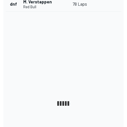
M. Verstappen
dnf
78 Laps
Red Bull