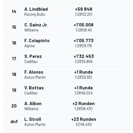
A. Lindblad
+59.848
14
Racing Bulls
1:29'03.251
C. Sainz Jr.
+1'05.008
15
Williams
1:29'08.411
F. Colapinto
+1'05.773
16
Alpine
1:29'09.176
S. Perez
+1'32.453
17
Cadillac
1:29'35.856
F. Alonso
+1 Runde
18
Aston Martin
1:28'29.951
V. Bottas
+1 Runde
19
Cadillac
1:28'46.024
A. Albon
+2 Runden
20
Williams
1:28'08.470
L. Stroll
+23 Runden
dnf
Aston Martin
52'49.430