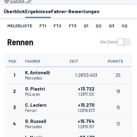
Suzuka, JP
Überblick
Ergebnisse
Fahrer-Bewertungen
MELDELISTE
FT1
FT2
FT3
Q1
Q2
Q3
CQ
Rennen
Alle Daten
POS.
FAHRER
ZEIT
PUNKTE
K. Antonelli
1
1:28'03.403
25
Mercedes
O. Piastri
+13.722
2
18
McLaren
1:28'17.125
C. Leclerc
+15.270
3
15
Ferrari
1:28'18.673
G. Russell
+15.754
4
12
Mercedes
1:28'19.157