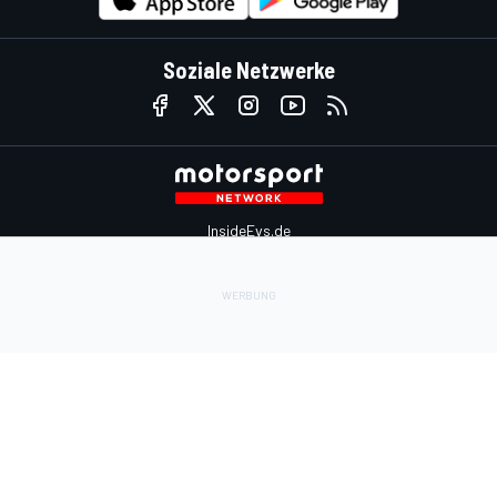
Soziale Netzwerke
InsideEvs.de
Motor1.com
Motorsportjobs.com
Autosport.com
Motorsportstats.com
Kontaktiere uns
Feedback
Werben auf Motorsport.com
Kontaktiere uns
sales@motorsport.com
Hans-Pinsel-Straße 9b
85540 Haar