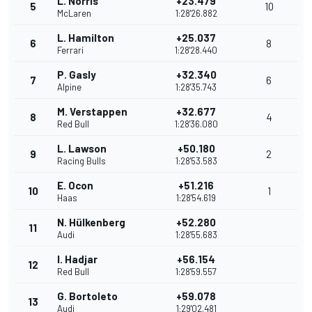
L. Norris
+23.479
5
10
McLaren
1:28'26.882
L. Hamilton
+25.037
6
8
Ferrari
1:28'28.440
P. Gasly
+32.340
7
6
Alpine
1:28'35.743
M. Verstappen
+32.677
8
4
Red Bull
1:28'36.080
L. Lawson
+50.180
9
2
Racing Bulls
1:28'53.583
E. Ocon
+51.216
10
1
Haas
1:28'54.619
N. Hülkenberg
+52.280
11
Audi
1:28'55.683
I. Hadjar
+56.154
12
Red Bull
1:28'59.557
G. Bortoleto
+59.078
13
Audi
1:29'02.481