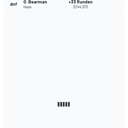
O. Bearman
+33 Runden
dnf
Haas
32'44.370