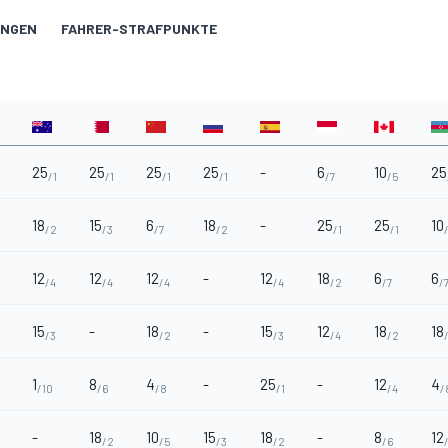
UNGEN
FAHRER-STRAFPUNKTE
25
25
25
25
-
6
10
25
/1
/1
/1
/1
/7
/5
18
15
6
18
-
25
25
10
/2
/3
/7
/2
/1
/1
12
12
12
-
12
18
6
6
/4
/4
/4
/4
/2
/7
/
15
-
18
-
15
12
18
18
/3
/2
/3
/4
/2
1
8
4
-
25
-
12
4
/10
/6
/8
/1
/4
/
-
18
10
15
18
-
8
12
/2
/5
/3
/2
/6