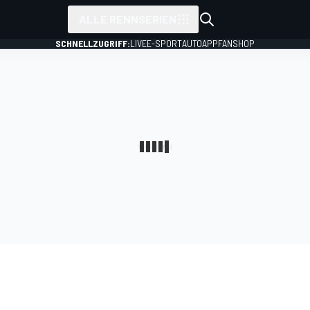
ALLE RENNSERIEN
SCHNELLZUGRIFF:
LIVE
E-SPORT
AUTO
APP
FANSHOP