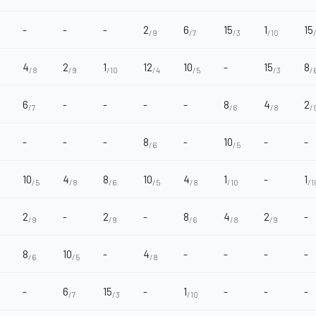
-
-
-
2
6
15
1
15
/9
/7
/3
/10
4
2
1
12
10
-
15
8
/8
/9
/10
/4
/5
/3
/
6
-
-
-
-
8
4
2
/7
/6
/8
/
-
-
-
8
-
10
-
-
/6
/5
10
4
8
10
4
1
-
1
/5
/8
/6
/5
/8
/10
/1
2
-
2
-
8
4
2
-
/9
/9
/6
/8
/9
8
10
-
4
-
-
-
-
/6
/5
/8
-
6
15
-
1
-
-
-
/7
/3
/10