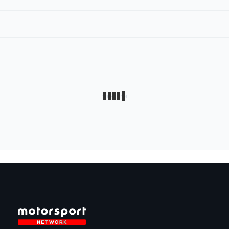
-
-
-
-
-
-
-
-