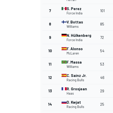
S. Perez
7
101
Force India
V. Bottas
8
85
Williams
DTM
N. Hülkenberg
9
72
Force India
F. Alonso
10
54
McLaren
F. Massa
11
53
Williams
C. Sainz Jr.
12
46
Racing Bulls
R. Grosjean
13
29
Haas
D. Kwjat
14
25
Racing Bulls