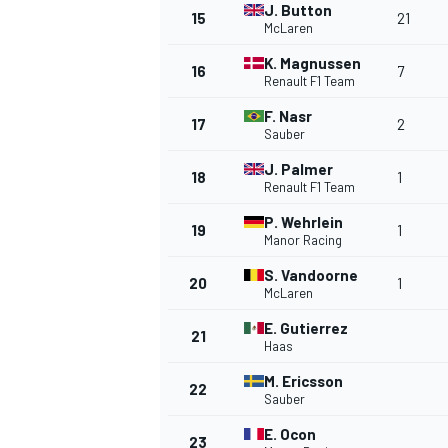
J. Button
15
21
McLaren
K. Magnussen
16
7
Renault F1 Team
F. Nasr
17
2
Sauber
J. Palmer
18
1
Renault F1 Team
P. Wehrlein
19
1
Manor Racing
S. Vandoorne
20
1
McLaren
E. Gutierrez
21
Haas
M. Ericsson
22
Sauber
E. Ocon
23