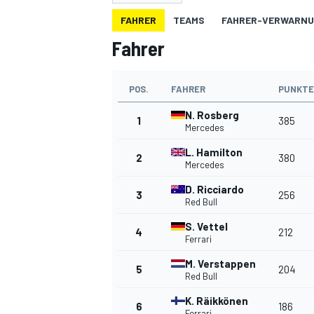
FAHRER
TEAMS
FAHRER-VERWARN
Fahrer
POS.
FAHRER
PUNKTE
N. Rosberg
1
385
Mercedes
MOTOGP
L. Hamilton
2
380
Mercedes
D. Ricciardo
3
256
Red Bull
S. Vettel
4
212
Ferrari
M. Verstappen
5
204
Red Bull
K. Räikkönen
6
186
Ferrari