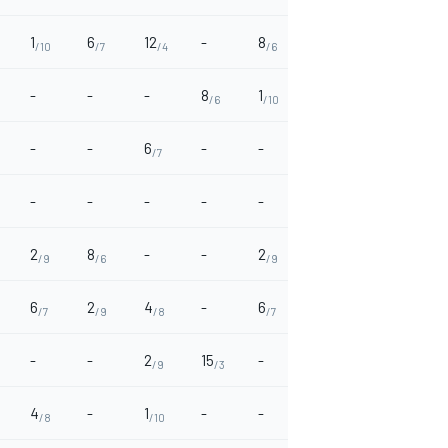
1
6
12
-
8
2
-
4
/10
/7
/4
/6
/9
/
-
-
-
8
1
10
8
8
/6
/10
/5
/6
/6
-
-
6
-
-
-
12
-
/7
/4
-
-
-
-
-
8
6
-
/6
/7
2
8
-
-
2
-
1
6
/9
/6
/9
/10
/7
6
2
4
-
6
-
-
-
/7
/9
/8
/7
-
-
2
15
-
6
-
-
/9
/3
/7
4
-
1
-
-
4
10
2
/8
/10
/8
/5
/