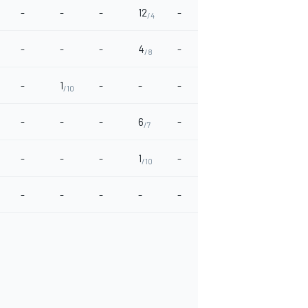
-
-
-
12
-
1
-
-
/4
/10
-
-
-
4
-
-
-
-
/8
-
1
-
-
-
-
2
1
/10
/9
/1
-
-
-
6
-
-
-
-
/7
-
-
-
1
-
-
-
-
/10
-
-
-
-
-
-
-
-