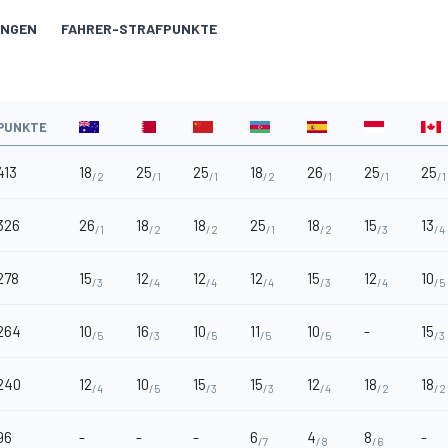
UNGEN
FAHRER-STRAFPUNKTE
PUNKTE
413
18
25
25
18
26
25
25
/2
/1
/1
/2
/1
/1
/1
326
26
18
18
25
18
15
13
/1
/2
/2
/1
/2
/3
/4
278
15
12
12
12
15
12
10
/3
/4
/4
/4
/3
/4
/5
264
10
16
10
11
10
-
15
/5
/3
/5
/5
/5
/3
240
12
10
15
15
12
18
18
/4
/5
/3
/3
/4
/2
/2
96
-
-
-
6
4
8
-
/7
/8
/6