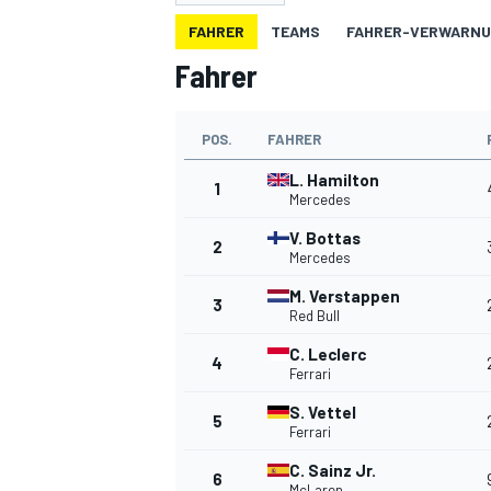
FAHRER
TEAMS
FAHRER-VERWARN
Fahrer
POS.
FAHRER
L. Hamilton
1
Mercedes
MOTOGP
V. Bottas
2
Mercedes
M. Verstappen
3
Red Bull
C. Leclerc
4
Ferrari
S. Vettel
5
Ferrari
C. Sainz Jr.
6
McLaren