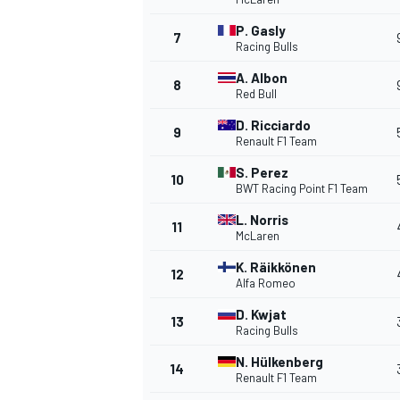
P. Gasly
7
Racing Bulls
A. Albon
8
Red Bull
DTM
D. Ricciardo
9
Renault F1 Team
S. Perez
10
BWT Racing Point F1 Team
L. Norris
11
McLaren
K. Räikkönen
12
Alfa Romeo
D. Kwjat
13
Racing Bulls
N. Hülkenberg
14
Renault F1 Team