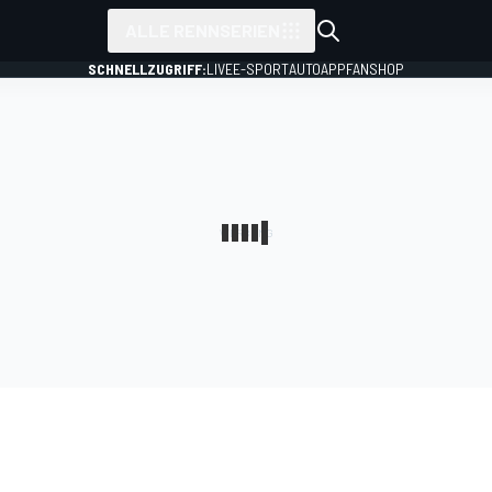
ALLE RENNSERIEN
SCHNELLZUGRIFF:
LIVE
E-SPORT
AUTO
APP
FANSHOP