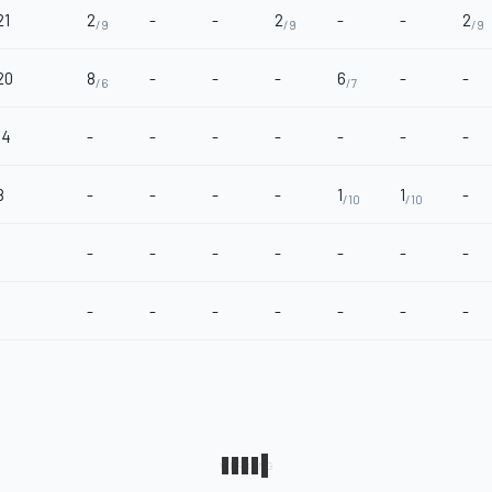
21
2
-
-
2
-
-
2
/9
/9
/9
20
8
-
-
-
6
-
-
/6
/7
14
-
-
-
-
-
-
-
8
-
-
-
-
1
1
-
/10
/10
1
-
-
-
-
-
-
-
-
-
-
-
-
-
-