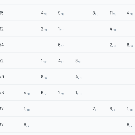
95
-
4
9
-
8
11
4
/8
/6
/6
/5
/8
92
-
2
1
-
-
4
-
/9
/10
/8
54
-
-
6
-
-
2
8
/7
/9
/6
52
-
1
4
8
-
-
-
/10
/8
/6
49
-
8
-
4
-
-
-
/6
/8
43
4
6
2
1
-
-
-
/8
/7
/9
/10
37
1
-
-
-
2
6
1
/10
/9
/7
/10
37
6
-
-
-
-
-
6
/7
/7