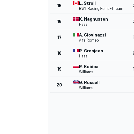
L. Stroll
15
BWT Racing Point F1 Team
K. Magnussen
16
Haas
A. Giovinazzi
17
Alfa Romeo
R. Grosjean
18
Haas
R. Kubica
19
Williams
G. Russell
20
Williams