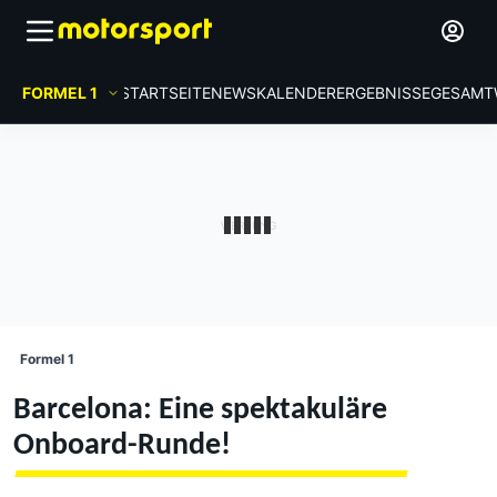
FORMEL 1
STARTSEITE
NEWS
KALENDER
ERGEBNISSE
GESAMT
Formel 1
Barcelona: Eine spektakuläre
Onboard-Runde!