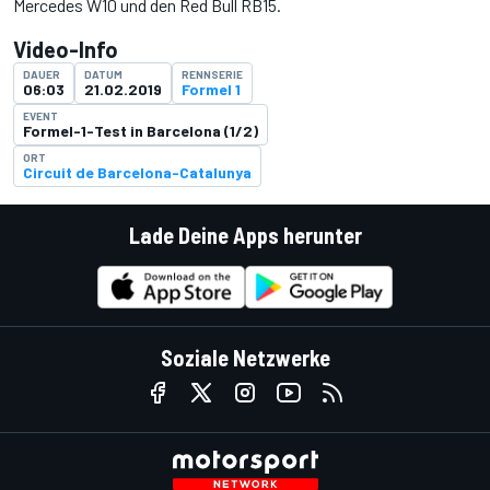
Mercedes W10 und den Red Bull RB15.
Video-Info
DAUER
DATUM
RENNSERIE
06:03
21.02.2019
Formel 1
EVENT
Formel-1-Test in Barcelona (1/2)
ORT
Circuit de Barcelona-Catalunya
Lade Deine Apps herunter
Soziale Netzwerke