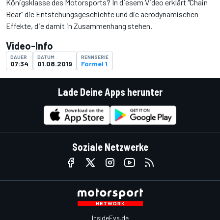
Königsklasse des Motorsports? In diesem Video erklärt "Chain
Bear" die Entstehungsgeschichte und die aerodynamischen
Effekte, die damit in Zusammenhang stehen.
Video-Info
DAUER
DATUM
RENNSERIE
07:34
01.08.2019
Formel 1
Lade Deine Apps herunter
Soziale Netzwerke
InsideEvs.de