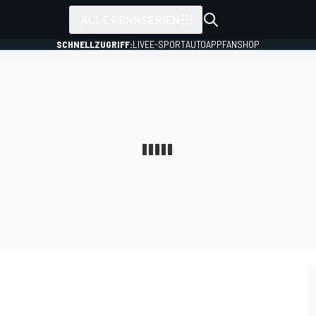
ALLE RENNSERIEN
SCHNELLZUGRIFF:
LIVE
E-SPORT
AUTO
APP
FANSHOP