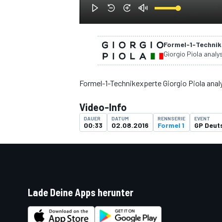
Formel-1-Technik 
Giorgio Piola analys
DTM
Formel-1-Technikexperte Giorgio Piola anal
Video-Info
DAUER
DATUM
RENNSERIE
EVENT
00:33
02.08.2016
Formel 1
GP Deut
Lade Deine Apps herunter